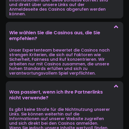
Informationen über diese Bonusse korrekt sind
und direkt über unsere Links auf der
Anmeldeseite des Casinos abgerufen werden
können.
Wie wählen Sie die Casinos aus, die Sie
empfehlen?
Unser Expertenteam bewertet die Casinos nach
strengen Kriterien, die sich auf Faktoren wie
Sicherheit, Fairness und Ruf konzentrieren. Wir
arbeiten nur mit Casinos zusammen, die unsere
hohen Standards erfüllen und sich zu
verantwortungsvollem Spiel verpflichten.
Was passiert, wenn ich Ihre Partnerlinks
nicht verwende?
Es gibt keine Strafe für die Nichtnutzung unserer
Links. Sie können weiterhin auf die
Informationen auf unserer Website zugreifen
und sich direkt bei den Casinos anmelden.
Wenn Sie jedoch unsere Inhalte wertvoll finden,