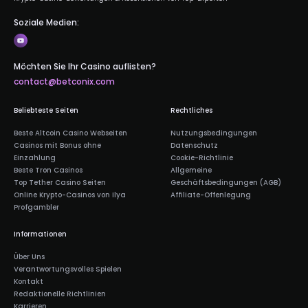
Soziale Medien:
Möchten Sie Ihr Casino auflisten?
contact@betconix.com
Beliebteste Seiten
Rechtliches
Beste Altcoin Casino Webseiten
Nutzungsbedingungen
Casinos mit Bonus ohne
Datenschutz
Einzahlung
Cookie-Richtlinie
Beste Tron Casinos
Allgemeine
Top Tether Casino Seiten
Geschäftsbedingungen (AGB)
Online Krypto-Casinos von Ilya
Affiliate-Offenlegung
Profgambler
Informationen
Über Uns
Verantwortungsvolles Spielen
Kontakt
Redaktionelle Richtlinien
Karrieren