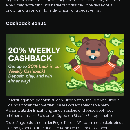
eine Obergrenze gibt. Das bedeutet, dass die Höhe des Bonus
unabhängig von der Höhe der Einzahlung gedeckelt ist.
Cashback Bonus
Einzahlungsboni gehören zu den lukrativsten Boni, die von Bitcoin-
Casinos angeboten werden. Diese Boni entsprechen einem
Prozentsatz der Einzahlung eines Spielers und verdoppeln oder
erhöhen den zum Spielen verfügbaren Bitcoin-Betrag erheblich.
Diese Angebote sind in der Regel Teil des Willkommenspakets eines
Casinos, können aber auch im Rahmen laufender Aktionen