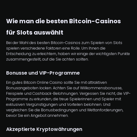
Wie man die besten Bitcoin-Casinos
für Slots auswählt
Bei der Wahl des besten Bitcoin-Casinos zum Spielen von Slots
spielen verschiedene Faktoren eine Rolle. Um Ihnen die
Entscheidung zu erleichtern, haben wir einige der wichtigsten Punkte
zusammengestellt, auf die Sie achten sollten.
Bonusse und VIP-Programme
Ein gutes Bitcoin Online Casino sollte Sie mit attraktiven
Bonusangeboten locken. Achten Sie auf Willkommensbonusse,
Freispiele und Cashback-Belohnungen. Vergessen Sie nicht, die VIP-
Programme zu erkunden, die treue Spielerinnen und Spieler mit
exklusiven Vergünstigungen und Vorteilen belohnen. Und
vergleichen Sie die Bonusbedingungen und Wettanforderungen,
bevor Sie ein Angebot annehmen.
Akzeptierte Kryptowährungen