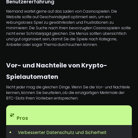
Benutzererfahrung
Niemand wartet gerne auf das Laden von Casinospielen. Die
Website sollte auf Geschwindigkeit optimiert sein, um ein
reibungsloses Spiel zu gewährleisten und Frustrationen zu
minimieren. Die Suche nach Ihren bevorzugten Casinospielen sollte
nicht einer Schnitzeljagd gleichen. Die Menüs sollten übersichtlich
und gut organisiert sein, damit Sie die Spiele nach Kategorie,
Anbieter oder sogar Thema durchsuchen können.
Vor- und Nachteile von Krypto-
Spielautomaten
Nicht jeder mag die gleichen Dinge. Wenn Sie die Vor- und Nachteile
kennen, können Sie beurteilen, ob die einzigartigen Merkmale der
BTC-Slots Ihren Vorlieben entsprechen:
Pros
Verbesserter Datenschutz und Sicherheit