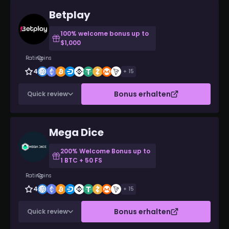
bonus: Up to 300 EXTRA
SPINS
Betplay
24/7 Support
50 FS for Joining Telegram
Mobile App
Live Dealer Games
100% welcome bonus up to
Games
Live Casino, Slots, Table
VIP Program
$1,000
Games, Jackpots, Bonus buy,
Sports betting
Quick games
Rating
Coins
Min dep
$55
Read full review
4.5
+ 15
Established
2023
License
Curacao
Bonus erhalten
Quick review
Official website
Bonus
10% Weekly Cashback
The Daily Rakeback
24/7 Support
Mega Dice
Mobile App
Games
Slots, Table Games, Live
Live Dealer Games
Dealer, Betplay Originals,
VIP Program
200% Welcome Bonus up to
Provably Fair, Poker
Sports betting
1 BTC + 50 FS
Min dep
No min. dep.
Rating
Coins
Read full review
Established
2020
4.5
+ 15
License
Costa Rica
Official website
Bonus erhalten
Quick review
24/7 Support
Bonus
Mega Saturday Slots 2500