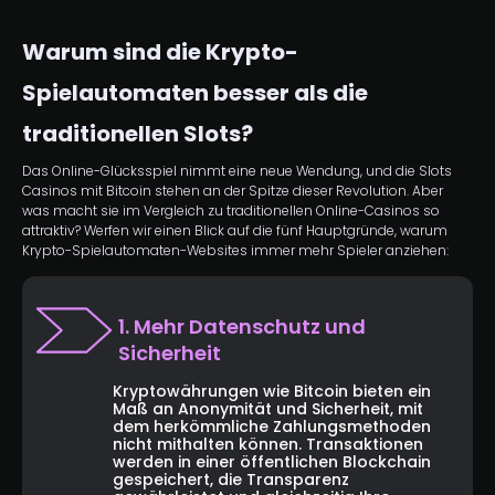
Warum sind die Krypto-
Spielautomaten besser als die
traditionellen Slots?
Das Online-Glücksspiel nimmt eine neue Wendung, und die Slots
Casinos mit Bitcoin stehen an der Spitze dieser Revolution. Aber
was macht sie im Vergleich zu traditionellen Online-Casinos so
attraktiv? Werfen wir einen Blick auf die fünf Hauptgründe, warum
Krypto-Spielautomaten-Websites immer mehr Spieler anziehen:
1. Mehr Datenschutz und
Sicherheit
Kryptowährungen wie Bitcoin bieten ein
Maß an Anonymität und Sicherheit, mit
dem herkömmliche Zahlungsmethoden
nicht mithalten können. Transaktionen
werden in einer öffentlichen Blockchain
gespeichert, die Transparenz