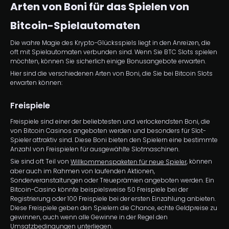
Arten von Boni für das Spielen von
Bitcoin-Spielautomaten
Die wahre Magie des Krypto-Glücksspiels liegt in den Anreizen, die
oft mit Spielautomaten verbunden sind. Wenn Sie BTC Slots spielen
möchten, können Sie sicherlich einige Bonusangebote erwarten.
Hier sind die verschiedenen Arten von Boni, die Sie bei Bitcoin Slots
erwarten können:
Freispiele
Freispiele sind einer der beliebtesten und verlockendsten Boni, die
von Bitcoin Casinos angeboten werden und besonders für Slot-
Spieler attraktiv sind. Diese Boni bieten den Spielern eine bestimmte
Anzahl von Freispielen für ausgewählte Slotmaschinen.
Sie sind oft Teil von
, können
Willkommenspaketen für neue Spieler
aber auch im Rahmen von laufenden Aktionen,
Sonderveranstaltungen oder Treueprämien angeboten werden. Ein
Bitcoin-Casino könnte beispielsweise 50 Freispiele bei der
Registrierung oder 100 Freispiele bei der ersten Einzahlung anbieten.
Diese Freispiele geben den Spielern die Chance, echte Geldpreise zu
gewinnen, auch wenn alle Gewinne in der Regel den
Umsatzbedingungen unterliegen.