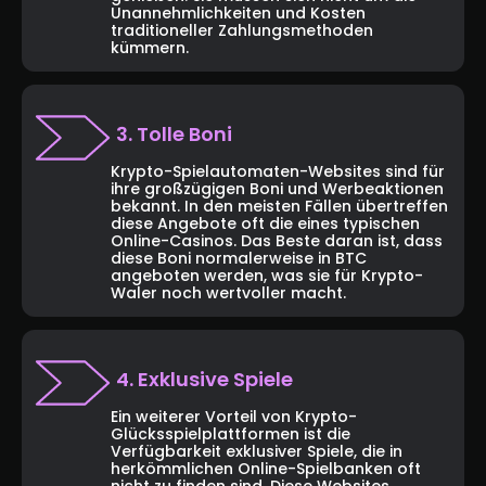
Unannehmlichkeiten und Kosten
traditioneller Zahlungsmethoden
kümmern.
3. Tolle Boni
Krypto-Spielautomaten-Websites sind für
ihre großzügigen Boni und Werbeaktionen
bekannt. In den meisten Fällen übertreffen
diese Angebote oft die eines typischen
Online-Casinos. Das Beste daran ist, dass
diese Boni normalerweise in BTC
angeboten werden, was sie für Krypto-
Waler noch wertvoller macht.
4. Exklusive Spiele
Ein weiterer Vorteil von Krypto-
Glücksspielplattformen ist die
Verfügbarkeit exklusiver Spiele, die in
herkömmlichen Online-Spielbanken oft