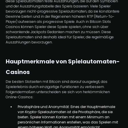
diese Spielautomaten feste Auszahlungen, die auf den Symbolen
und der Auszahlungstabelle des Spiels basieren. Viele Spieler
bevorzugen nicht-progressive Spielautomaten, da sie konstantere
Gewinne bieten und in der Regel einen höheren RTP (Return-To-
Player) aufweisen als progressive Spiele. Auch in Bitcoin Slots
Casinos können Spieler diese Spiele spielen, ohne sich über
schwankende Jackpots Gedanken machen zu müssen. Diese
Spielautomaten sind deshalb ideal für Spieler, die regelmäßige
Auszahlungen bevorzugen.
Hauptmerkmale von Spielautomaten-
Casinos
Die besten Slotseiten mit Bitcoin sind darauf ausgelegt, das
Spielerlebnis durch einzigartige Funktionen zu verbessern.
Folgendermaßen unterscheiden sie sich von herkömmlichen
Online-Casinos:
Privatsphäre und Anonymität: Eines der Hauptmerkmale
von Krypto-Spielautomaten ist die Privatsphäre, die sie
bieten. Spieler können Konten mit einem Minimum an
persönlichen Informationen erstellen, was das Spielen mit
einem höheren Maß an Anonymität ermöglicht.