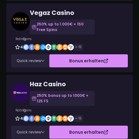
Mobile App
USDT Prize Pool
Live Dealer Games
Live Casino Sundays - Win a
Vegaz Casino
VIP Program
share of 2,500 USDT
Sports betting
Drops & Wins - €2,000,000
250% up to 1.000€ + 150
monthly prizes
Free Spins
Read full review
Games
Slots, Crash Games, Live
Rating
Coins
Casino, Game Shows, Crypto
4.4
Games, Bonus Buy, Kash
+ 15
Drops, Megaways, Drops and
Wins, Telegram Casino
Bonus erhalten
Quick review
Min dep
$1
Bonus
Crypto First Deposit Bonus -
150% up to €300
Established
2023
License
Haz Casino
Curacao
Games
Slots, Bonus buy, Megaways
Official website
& Multiways, Table games,
250% bonus up to 1000€ +
Jackpot, Crash games
24/7 Support
125 FS
Mobile App
Min dep
Fiat - €20, Сrypto - no min.
Live Dealer Games
Rating
Coins
dep.
VIP Program
4.4
+ 15
Established
2020
Sports betting
License
Curacao
Bonus erhalten
Quick review
Official website
Read full review