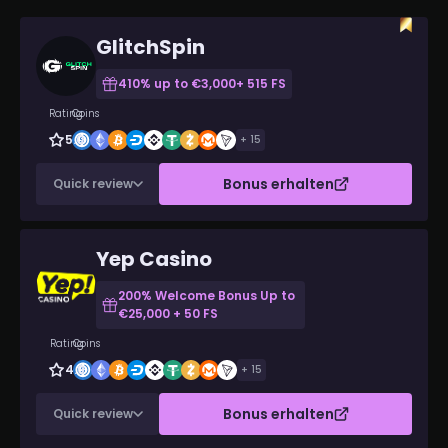
Inhalt
Wie funktionieren Krypto-Spielautomaten?
GlitchSpin
Verschiedene Arten von Krypto-Spielautomaten
Progressive Spielautomaten
410% up to €3,000+ 515 FS
Nicht-progressive Spielautomaten
Rating
Coins
Hauptmerkmale von Spielautomaten-Casinos
5.0
+ 15
Arten von Boni für das Spielen von Bitcoin-Spielautomaten
Freispiele
Bonus erhalten
Quick review
Bonus ohne Einzahlung
Bonus
50% 1st deposit bonus up to
100 % Einzahlungsboni
€1,000 + 100 FS
Cashback Bonus
10% cashback up to €200
Yep Casino
Reload-Bonus
30% up to €250 every
Die besten Slot-Anbieter mit Freispielen
Wednesday
200% Welcome Bonus Up to
NetEnt
€25,000 + 50 FS
Games
Slots, Live Casino, Table
Pragmatic Play
Games, Lottery Games,
BGaming
Rating
Coins
Instant Games
Play’n GO
4.9
+ 15
Min dep
€20
Warum sind die Krypto-Spielautomaten besser als die traditionellen Slots?
1. Mehr Datenschutz und Sicherheit
Established
2024
Bonus erhalten
Quick review
License
Curacao
2. Niedrige Kosten und schnelle Transaktionen
Bonus
Combi Boost - Up To 40%