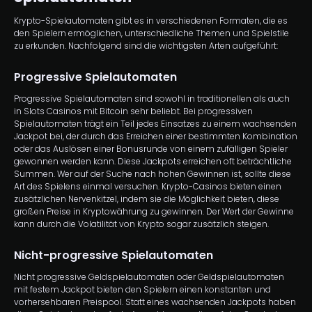
Krypto-Spielautomaten gibt es in verschiedenen Formaten, die es
den Spielern ermöglichen, unterschiedliche Themen und Spielstile
zu erkunden. Nachfolgend sind die wichtigsten Arten aufgeführt:
Progressive Spielautomaten
Progressive Spielautomaten sind sowohl in traditionellen als auch
in Slots Casinos mit Bitcoin sehr beliebt. Bei progressiven
Spielautomaten trägt ein Teil jedes Einsatzes zu einem wachsenden
Jackpot bei, der durch das Erreichen einer bestimmten Kombination
oder das Auslösen einer Bonusrunde von einem zufälligen Spieler
gewonnen werden kann. Diese Jackpots erreichen oft beträchtliche
Summen. Wer auf der Suche nach hohen Gewinnen ist, sollte diese
Art des Spielens einmal versuchen. Krypto-Casinos bieten einen
zusätzlichen Nervenkitzel, indem sie die Möglichkeit bieten, diese
großen Preise in Kryptowährung zu gewinnen. Der Wert der Gewinne
kann durch die Volatilität von Krypto sogar zusätzlich steigen.
Nicht-progressive Spielautomaten
Nicht progressive Geldspielautomaten oder Geldspielautomaten
mit festem Jackpot bieten den Spielern einen konstanten und
vorhersehbaren Preispool. Statt eines wachsenden Jackpots haben