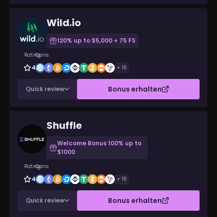
Bonus
Crypto Welcome Bonus
Official website
200% up to €200
Sports Multi Bet Bonus - up
Wild.io
24/7 Support
to 200%
Mobile App
Live Dealer Games
120% up to $5,000 + 75 FS
Games
Slot games, Live casino, Video
VIP Program
slots, Virtual games, Video
Sports betting
Rating
Coins
poker, Bonus buy, Megaways
4.3
& Multiways, Fast games,
+ 15
Read full review
Table games, Jackpot,
Scratch cards, Video bingo,
Bonus erhalten
Quick review
Crash games
Bonus
Up to 20% Weekly Cashback
Min dep
Fiat - €20, Сrypto - no min.
Wild Lottery for $1,500
dep.
Weekly Reload Bonus up to
Shuffle
50%
Established
2019
License
Curacao
Welcome Bonus 100% up to
Games
Slots, Live Casino, Table
Official website
$1000
Games, Crash Games, Game
Shows, Jackpot, Megaways,
24/7 Support
Rating
Coins
Skill Games
Mobile App
4.3
+ 15
Live Dealer Games
Min dep
$20
VIP Program
Established
2022
Bonus erhalten
Quick review
Sports betting
License
Curacao
Bonus
Sports $100,000 Weekly