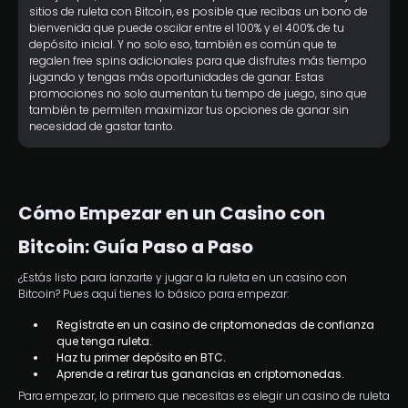
sitios de ruleta con Bitcoin, es posible que recibas un bono de
bienvenida que puede oscilar entre el 100% y el 400% de tu
depósito inicial. Y no solo eso, también es común que te
regalen free spins adicionales para que disfrutes más tiempo
jugando y tengas más oportunidades de ganar. Estas
promociones no solo aumentan tu tiempo de juego, sino que
también te permiten maximizar tus opciones de ganar sin
necesidad de gastar tanto.
Cómo Empezar en un Casino con
Bitcoin: Guía Paso a Paso
¿Estás listo para lanzarte y jugar a la ruleta en un casino con
Bitcoin? Pues aquí tienes lo básico para empezar:
Regístrate en un casino de criptomonedas de confianza
que tenga ruleta.
Haz tu primer depósito en BTC.
Aprende a retirar tus ganancias en criptomonedas.
Para empezar, lo primero que necesitas es elegir un casino de ruleta