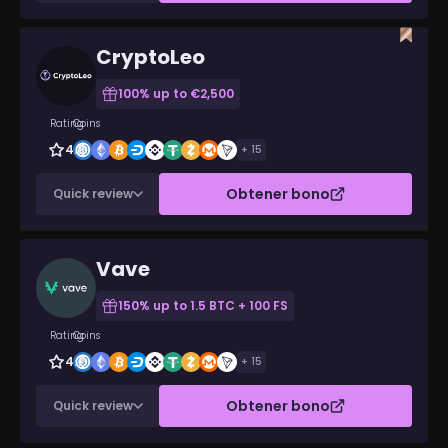
Bonus
Combi Boost - Up To 40%
Ruleta con Provably Fair
Official website
Extra Winnings
Ruleta con Crupier en Vivo
Deposit bonus of up to
CryptoLeo
24/7 Support
Jugar a la Ruleta con Fiat vs Criptomonedas en 2025: ¿Cuál es Mejor?
€500 every Wednesday
Mobile App
Transacciones de Depósito y Retiro Más Rápidas
Free Bets for Match
Live Dealer Games
100% up to €2,500
Menor Ventaja de la Casa
Predictions
VIP Program
Bonos y Recompensas de Calidad
Sports betting
Rating
Coins
Games
Slots, Live Casino, Game
Cómo Empezar en un Casino con Bitcoin: Guía Paso a Paso
4.8
Shows, Bonus Buy, Yep
+ 15
Read full review
Casino Original Games, Crash
Cómo Retirar Fondos en Criptomonedas en Casinos con Bitcoin
Games, Megaways, Drops
Obtener bono
Alternativas Populares a Bitcoin para Jugar a la Ruleta en Línea
Quick review
and Wins, Kash Drops,
Enfoque de los Casinos Bitcoin en el Juego Seguro y Responsable
Jackpot
Bonus
50% High Roller Bonus up to
Conclusión
€500
Min dep
€20
Rakeback up to 25%
Vave
Referencias
Rookie Rumble - €2,500
Established
2022
FAQ
Daily
License
Curacao
150% up to 1.5 BTC + 100 FS
¿Es Seguro Jugar a la Ruleta con Bitcoin en Línea?
Official website
Games
Slots, Instant Win Games,
¿Cuáles Son las Ventajas de Jugar a la Ruleta con Bitcoin?
Rating
Coins
CryptoLeo Originals, Bonus
¿Puedo Jugar a la Ruleta con Bitcoin en Mi Dispositivo?
24/7 Support
4.7
Buy, Jackpots, Drops&Wins,
+ 15
Mobile App
¿Cuál es la Ventaja de la Casa en la Ruleta de un Casino con Bitcoin?
Scratch, Books, Live Casino
Live Dealer Games
¿Cómo Puedo Jugar y Ganar en Juegos de Ruleta en Línea?
Obtener bono
Quick review
VIP Program
Min dep
€20
¿Puedo Jugar a la Ruleta en un Casino en Vivo con Bitcoin?
Sports betting
Bonus
First Deposit Bonus 100% up
¿Los Pagos Son Gratuitos en los Sitios de Ruleta con Bitcoin?
Established
2022