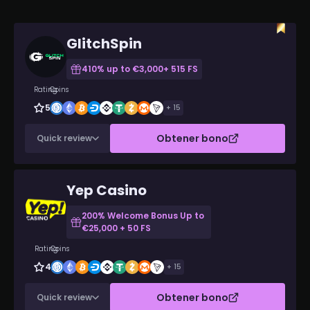
Índice
Una Breve Guía Sobre el Juego de Ruleta en Línea
GlitchSpin
Breve Historia del Juego de Ruleta
Terminología de Ruleta
410% up to €3,000+ 515 FS
Ventaja de la Casa en la Ruleta
Rating
Coins
Apuestas Externas en la Ruleta en Línea
5.0
+ 15
Apuestas Internas en la Ruleta en Línea
Tipos de Bonos en los Sitios de Ruleta con Bitcoin
Obtener bono
Quick review
Consejos para Elegir un Casino de Bitcoin Confiable
1. Bonos y Promociones
Bonus
50% 1st deposit bonus up to
€1,000 + 100 FS
2. Opciones de Criptomonedas y Métodos de Pago
10% cashback up to €200
Yep Casino
3. Seguridad y Privacidad
30% up to €250 every
4. Calidad y Variedad de Juegos
Wednesday
200% Welcome Bonus Up to
5. Experiencia de Usuario y Compatibilidad Móvil
€25,000 + 50 FS
Games
Slots, Live Casino, Table
6. Límites de Apuesta
Games, Lottery Games,
7. Atención al Cliente
Rating
Coins
Instant Games
Juegos Populares de Ruleta con Bitcoin en Casinos
4.9
+ 15
Min dep
€20
Ruleta Europea
Ruleta Francesa
Established
2024
Obtener bono
Quick review
Ruleta Americana
License
Curacao