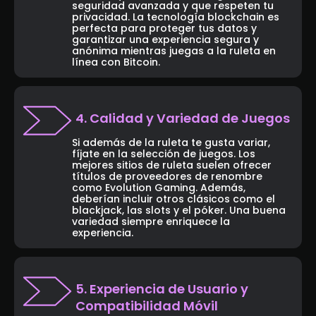
seguridad avanzada y que respeten tu
privacidad. La tecnología blockchain es
perfecta para proteger tus datos y
garantizar una experiencia segura y
anónima mientras juegas a la ruleta en
línea con Bitcoin.
4. Calidad y Variedad de Juegos
Si además de la ruleta te gusta variar,
fíjate en la selección de juegos. Los
mejores sitios de ruleta suelen ofrecer
títulos de proveedores de renombre
como Evolution Gaming. Además,
deberían incluir otros clásicos como el
blackjack, las slots y el póker. Una buena
variedad siempre enriquece la
experiencia.
5. Experiencia de Usuario y
Compatibilidad Móvil