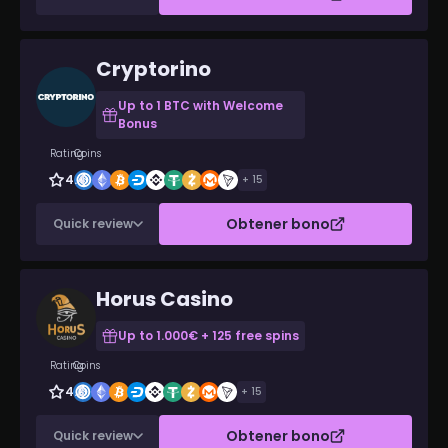
Read full review
Bonus
Wager-free Crypto Bonus
24/7 Support
200% up to €200
Mobile App
Crypto Bonus 300% up to
Cryptorino
Live Dealer Games
€600 on 1st deposit
VIP Program
Sports betting
Up to 1 BTC with Welcome
Games
Jackpot, Table Games, Video
Bonus
Slots, Video Poker, Virtual
Read full review
Games, Crash Games,
Rating
Coins
Scratch Cards, Video Bingo,
4.4
Bonus Buy, Megaways &
+ 15
Multiways, Crypto Games
Obtener bono
Quick review
Min dep
$20
Bonus
Freebet every week
Established
2020
Weekly Casino Cashback
License
Curacao
10%
Horus Casino
Official website
Games
Megaways, Hold & Win, Table
24/7 Support
Up to 1.000€ + 125 free spins
Games, Bonus Buy, Grid Slots,
Mobile App
Arcade Games, 3 Reels,
Live Dealer Games
Rating
Coins
Scatter Pays, Jackpot
VIP Program
4.3
+ 15
Sports betting
Min dep
No min. dep.
Established
2024
Obtener bono
Quick review
Read full review