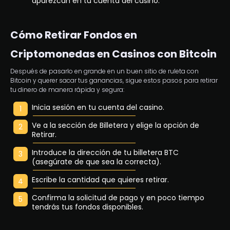
aparezcan en tu cuenta del casino.
Cómo Retirar Fondos en
Criptomonedas en Casinos con Bitcoin
Después de pasarlo en grande en un buen sitio de ruleta con
Bitcoin y querer sacar tus ganancias, sigue estos pasos para retirar
tu dinero de manera rápida y segura:
Inicia sesión en tu cuenta del casino.
Ve a la sección de Billetera y elige la opción de
Retirar.
Introduce la dirección de tu billetera BTC
(asegúrate de que sea la correcta).
Escribe la cantidad que quieres retirar.
Confirma la solicitud de pago y en poco tiempo
tendrás tus fondos disponibles.