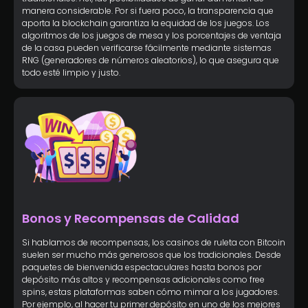
manera considerable. Por si fuera poco, la transparencia que
aporta la blockchain garantiza la equidad de los juegos. Los
algoritmos de los juegos de mesa y los porcentajes de ventaja
de la casa pueden verificarse fácilmente mediante sistemas
RNG (generadores de números aleatorios), lo que asegura que
todo esté limpio y justo.
Bonos y Recompensas de Calidad
Si hablamos de recompensas, los casinos de ruleta con Bitcoin
suelen ser mucho más generosos que los tradicionales. Desde
paquetes de bienvenida espectaculares hasta bonos por
depósito más altos y recompensas adicionales como free
spins, estas plataformas saben cómo mimar a los jugadores.
Por ejemplo, al hacer tu primer depósito en uno de los mejores