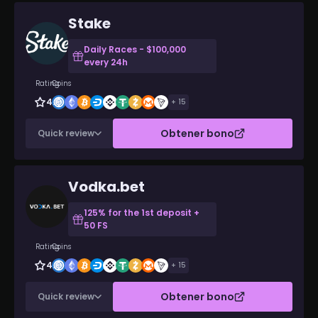
to 1 BTC
License
Curacao
Read full review
Reload Bonus 100% up to
Stake
Official website
2500 USDT
Fortune Wheel Bonus
24/7 Support
Daily Races - $100,000
Mobile App
every 24h
Games
Slots, Drops&Wins, Bonus
Live Dealer Games
Buy, Vave Games, Crash
VIP Program
Rating
Coins
Games, Live Casino, Table
Sports betting
4.6
Games
+ 15
Min dep
20 USDT
Read full review
Obtener bono
Quick review
Established
2022
Bonus
$75k Weekly Raffle
License
Curacao
Stake Telegram Challenges
Official website
Pragmatic Drops & Wins
Vodka.bet
Slots
24/7 Support
Mobile App
125% for the 1st deposit +
Games
Slots, Live Casino, Game
Live Dealer Games
50 FS
Shows, Stake Poker, Bonus
VIP Program
Buy, Enhanced RTP Games,
Sports betting
Rating
Coins
Table Games, Stake Originals
4.6
+ 15
Min dep
No
Read full review
Established
2017
Obtener bono
Quick review
License
Curacao
Bonus
Vodka.bet Casino deposit