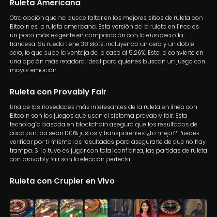
Ruleta Americana
Otra opción que no puede faltar en los mejores sitios de ruleta con
Bitcoin es la ruleta americana. Esta versión de la ruleta en línea es
un poco más exigente en comparación con la europea o la
francesa. Su rueda tiene 38 slots, incluyendo un cero y un doble
cero, lo que sube la ventaja de la casa al 5.26%. Esto la convierte en
una opción más retadora, ideal para quienes buscan un juego con
mayor emoción.
Ruleta con Provably Fair
Una de las novedades más interesantes de la ruleta en línea con
Bitcoin son los juegos que usan el sistema provably fair. Esta
tecnología basada en blockchain asegura que los resultados de
cada partida sean 100% justos y transparentes. ¿Lo mejor? Puedes
verificar por ti mismo los resultados para asegurarte de que no hay
trampa. Si lo tuyo es jugar con total confianza, las partidas de ruleta
con provably fair son la elección perfecta.
Ruleta con Crupier en Vivo