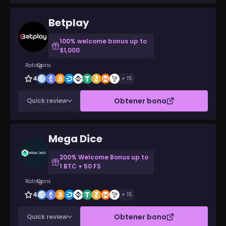
Official website
bonus: Up to 300 EXTRA
SPINS
Betplay
24/7 Support
50 FS for Joining Telegram
Mobile App
Live Dealer Games
100% welcome bonus up to
Games
Live Casino, Slots, Table
VIP Program
$1,000
Games, Jackpots, Bonus buy,
Sports betting
Quick games
Rating
Coins
Min dep
$55
Read full review
4.5
+ 15
Established
2023
License
Curacao
Obtener bono
Quick review
Official website
Bonus
10% Weekly Cashback
The Daily Rakeback
24/7 Support
Mega Dice
Mobile App
Games
Slots, Table Games, Live
Live Dealer Games
Dealer, Betplay Originals,
VIP Program
200% Welcome Bonus up to
Provably Fair, Poker
Sports betting
1 BTC + 50 FS
Min dep
No min. dep.
Rating
Coins
Read full review
Established
2020
4.5
+ 15
License
Costa Rica
Official website
Obtener bono
Quick review
24/7 Support