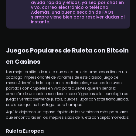
ayuda rápida y eficaz, ya sea por chat en
vivo, correo electrónico o teléfono.
Además, una buena sección de FAQs
siempre viene bien para resolver dudas al
instante.
Juegos Populares de Ruleta con Bitcoin
en Casinos
Los mejores sitios de ruleta que aceptan criptomonedas tienen un
catálogo impresionante de variantes de este clásico juego de
mesa. Además de las opciones tradicionales, muchos incluyen
partidas con crupieres en vivo para quienes quieren sentir la
emoción de un casino real desde casa. Y gracias a la tecnología de
juegos verificablemente justos, puedes jugar con total tranquilidad,
sabiendo que no hay lugar para trampas.
Aquí te dejamos un repaso rápido de las versiones más populares
que encontrarás en los mejores sitios de ruleta con criptomonedas:
Ruleta Europea