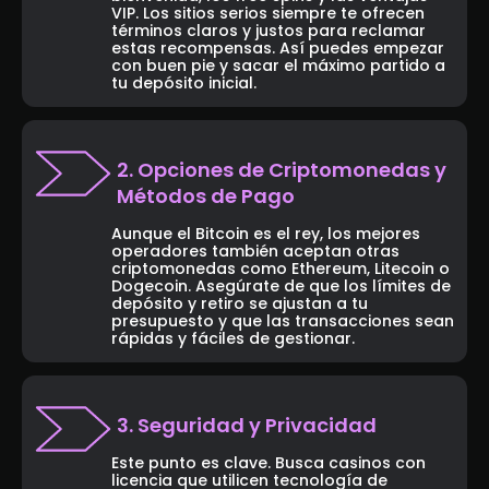
VIP. Los sitios serios siempre te ofrecen
términos claros y justos para reclamar
estas recompensas. Así puedes empezar
con buen pie y sacar el máximo partido a
tu depósito inicial.
2. Opciones de Criptomonedas y
Métodos de Pago
Aunque el Bitcoin es el rey, los mejores
operadores también aceptan otras
criptomonedas como Ethereum, Litecoin o
Dogecoin. Asegúrate de que los límites de
depósito y retiro se ajustan a tu
presupuesto y que las transacciones sean
rápidas y fáciles de gestionar.
3. Seguridad y Privacidad
Este punto es clave. Busca casinos con
licencia que utilicen tecnología de