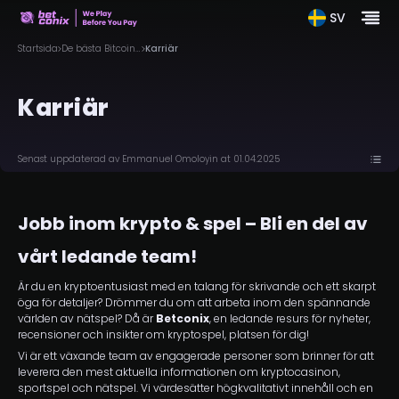
SV
Startsida
De bästa Bitcoin Casinon 2025 – Cryptosidor med toppbonusar
Karriär
Karriär
Senast uppdaterad av
Emmanuel Omoloyin
at 01.04.2025
Innehåll
Jobb inom krypto & spel – Bli en del av vårt ledande team!
Jobb inom krypto & spel – Bli en del av
Lediga tjänster
vårt ledande team!
Skribent
Varför jobba med oss?
Är du en kryptoentusiast med en talang för skrivande och ett skarpt
1. Arbeta på dina villkor
öga för detaljer? Drömmer du om att arbeta inom den spännande
världen av nätspel? Då är
Betconix
, en ledande resurs för nyheter,
2. Lärande & utveckling
recensioner och insikter om kryptospel, platsen för dig!
3. Bli en del av vår framgångssaga
Vi är ett växande team av engagerade personer som brinner för att
Vad vi söker
leverera den mest aktuella informationen om kryptocasinon,
Skicka in din ansökan
sportspel och nätspel. Vi värdesätter högkvalitativt innehåll och en