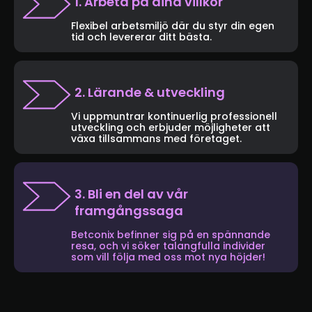
1. Arbeta på dina villkor
Flexibel arbetsmiljö där du styr din egen
tid och levererar ditt bästa.
2. Lärande & utveckling
Vi uppmuntrar kontinuerlig professionell
utveckling och erbjuder möjligheter att
växa tillsammans med företaget.
3. Bli en del av vår
framgångssaga
Betconix befinner sig på en spännande
resa, och vi söker talangfulla individer
som vill följa med oss mot nya höjder!