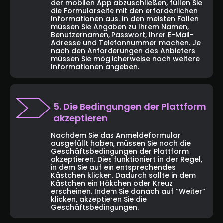
der mobilen App abzuschließen, füllen Sie
die Formularseite mit den erforderlichen
Informationen aus. In den meisten Fällen
müssen Sie Angaben zu Ihrem Namen,
Benutzernamen, Passwort, Ihrer E-Mail-
Adresse und Telefonnummer machen. Je
nach den Anforderungen des Anbieters
müssen Sie möglicherweise noch weitere
Informationen angeben.
5. Die Bedingungen der Plattform
akzeptieren
Nachdem Sie das Anmeldeformular
ausgefüllt haben, müssen Sie noch die
Geschäftsbedingungen der Plattform
akzeptieren. Dies funktioniert in der Regel,
in dem Sie auf ein entsprechendes
Kästchen klicken. Dadurch sollte in dem
Kästchen ein Häkchen oder Kreuz
erscheinen. Indem Sie danach auf “Weiter”
klicken, akzeptieren Sie die
Geschäftsbedingungen.