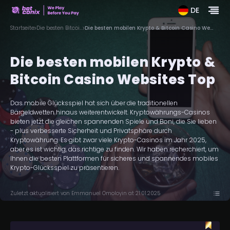
DE
Startseite
Die besten Bitcoin Casinos 2025 – Krypto-Seiten mit Top Boni
Die besten mobilen Krypto & Bitcoin Casino Websites Top
Die besten mobilen Krypto &
Bitcoin Casino Websites Top
Das mobile Glücksspiel hat sich über die traditionellen
Bargeldwetten hinaus weiterentwickelt. Kryptowährungs-Casinos
bieten jetzt die gleichen spannenden Spiele und Boni, die Sie lieben
- plus verbesserte Sicherheit und Privatsphäre durch
Kryptowährung. Es gibt zwar viele Krypto-Casinos im Jahr 2025,
aber es ist wichtig, das richtige zu finden. Wir haben recherchiert, um
Ihnen die besten Plattformen für sicheres und spannendes mobiles
Krypto-Glücksspiel zu präsentieren.
Zuletzt aktualisiert von
Emmanuel Omoloyin
at 21.01.2025
Inhalt