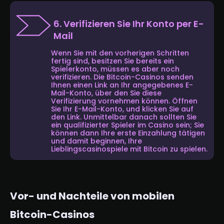
6. Verifizieren Sie Ihr Konto per E-
Mail
Wenn Sie mit den vorherigen Schritten
fertig sind, besitzen Sie bereits ein
Spielerkonto, müssen es aber noch
verifizieren. Die Bitcoin-Casinos senden
Ihnen einen Link an Ihr angegebenes E-
Mail-Konto, über den Sie diese
Verifizierung vornehmen können. Öffnen
Sie Ihr E-Mail-Konto, und klicken Sie auf
den Link. Unmittelbar danach sollten Sie
ein qualifizierter Spieler im Casino sein; Sie
können dann Ihre erste Einzahlung tätigen
und damit beginnen, Ihre
Lieblingscasinospiele mit Bitcoin zu spielen.
Vor- und Nachteile von mobilen
Bitcoin-Casinos