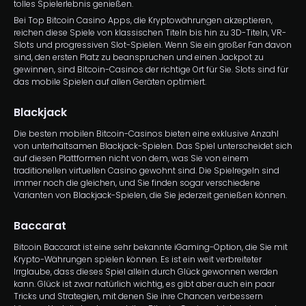
tolles Spielerlebnis genießen.
Bei Top Bitcoin Casino Apps, die Kryptowährungen akzeptieren,
reichen diese Spiele von klassischen Titeln bis hin zu 3D-Titeln, VR-
Slots und progressiven Slot-Spielen. Wenn Sie ein großer Fan davon
sind, den ersten Platz zu beanspruchen und einen Jackpot zu
gewinnen, sind Bitcoin-Casinos der richtige Ort für Sie. Slots sind für
das mobile Spielen auf allen Geräten optimiert.
Blackjack
Die besten mobilen Bitcoin-Casinos bieten eine exklusive Anzahl
von unterhaltsamen Blackjack-Spielen. Das Spiel unterscheidet sich
auf diesen Plattformen nicht von dem, was Sie von einem
traditionellen virtuellen Casino gewohnt sind. Die Spielregeln sind
immer noch die gleichen, und Sie finden sogar verschiedene
Varianten von Blackjack-Spielen, die Sie jederzeit genießen können.
Baccarat
Bitcoin Baccarat ist eine sehr bekannte iGaming-Option, die Sie mit
Krypto-Währungen spielen können. Es ist ein weit verbreiteter
Irrglaube, dass dieses Spiel allein durch Glück gewonnen werden
kann. Glück ist zwar natürlich wichtig, es gibt aber auch ein paar
Tricks und Strategien, mit denen Sie ihre Chancen verbessern