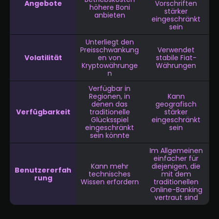
Angebote
Vorschriften
höhere Boni
stärker
anbieten
eingeschränkt
sein
Unterliegt den
Preisschwankung
Verwendet
Volatilität
en von
stabile Fiat-
Kryptowährunge
Währungen
n
Verfügbar in
Regionen, in
Kann
denen das
geografisch
Verfügbarkeit
traditionelle
stärker
Glücksspiel
eingeschränkt
eingeschränkt
sein
sein könnte
Im Allgemeinen
einfacher für
Kann mehr
diejenigen, die
Benutzererfah
technisches
mit dem
rung
Wissen erfordern
traditionellen
Online-Banking
vertraut sind