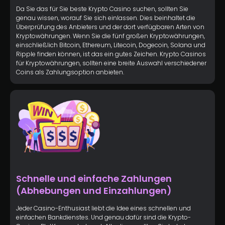
Da Sie das für Sie beste Krypto Casino suchen, sollten Sie
genau wissen, worauf Sie sich einlassen. Dies beinhaltet die
Überprüfung des Anbieters und der dort verfügbaren Arten von
Kryptowährungen. Wenn Sie die fünf großen Kryptowährungen,
einschließlich Bitcoin, Ethereum, Litecoin, Dogecoin, Solana und
Ripple finden können, ist das ein gutes Zeichen. Krypto Casinos
für Kryptowährungen, sollten eine breite Auswahl verschiedener
Coins als Zahlungsoption anbieten.
Schnelle und einfache Zahlungen
(Abhebungen und Einzahlungen)
Jeder Casino-Enthusiast liebt die Idee eines schnellen und
einfachen Bankdienstes. Und genau dafür sind die Krypto-