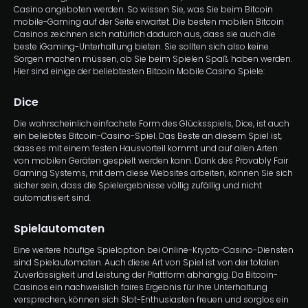
Casino angeboten werden. So wissen Sie, was Sie beim Bitcoin
mobile-Gaming auf der Seite erwartet. Die besten mobilen Bitcoin
Casinos zeichnen sich natürlich dadurch aus, dass sie auch die
beste iGaming-Unterhaltung bieten. Sie sollten sich also keine
Sorgen machen müssen, ob Sie beim Spielen Spaß haben werden.
Hier sind einige der beliebtesten Bitcoin Mobile Casino Spiele:
Dice
Die wahrscheinlich einfachste Form des Glücksspiels, Dice, ist auch
ein beliebtes Bitcoin-Casino-Spiel. Das Beste an diesem Spiel ist,
dass es mit einem festen Hausvorteil kommt und auf allen Arten
von mobilen Geräten gespielt werden kann. Dank des Provably Fair
Gaming Systems, mit dem diese Websites arbeiten, können Sie sich
sicher sein, dass die Spielergebnisse völlig zufällig und nicht
automatisiert sind.
Spielautomaten
Eine weitere häufige Spieloption bei Online-Krypto-Casino-Diensten
sind Spielautomaten. Auch diese Art von Spiel ist von der totalen
Zuverlässigkeit und Leistung der Plattform abhängig. Da Bitcoin-
Casinos ein nachweislich faires Ergebnis für ihre Unterhaltung
versprechen, können sich Slot-Enthusiasten freuen und sorglos ein