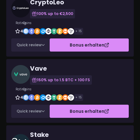
CryptoLeo
24/7 Support
6. Verifizieren Sie Ihr Konto per E-Mail
€500 every Wednesday
Mobile App
Vor- und Nachteile von mobilen Bitcoin-Casinos
Free Bets for Match
Live Dealer Games
100% up to €2,500
Pros
Predictions
VIP Program
Cons
Sports betting
Rating
Coins
Games
Slots, Live Casino, Game
Bitcoin Casino Spiele und Sportwetten
4.8
Shows, Bonus Buy, Yep
+ 15
Dice
Read full review
Casino Original Games, Crash
Games, Megaways, Drops
Spielautomaten
Bonus erhalten
Quick review
and Wins, Kash Drops,
Blackjack
Jackpot
Bonus
50% High Roller Bonus up to
Baccarat
€500
Roulette
Min dep
€20
Rakeback up to 25%
Vave
Sportwetten
Rookie Rumble - €2,500
Established
2022
Mobiles Bitcoin Casino Vs Normales Mobiles Casino
Daily
License
Curacao
150% up to 1.5 BTC + 100 FS
Praktiken für verantwortungsvolles Glücksspiel
Official website
Games
Slots, Instant Win Games,
Rating
Coins
FAQ
CryptoLeo Originals, Bonus
24/7 Support
4.7
Buy, Jackpots, Drops&Wins,
+ 15
Sind mobile Bitcoin-Casinos sicher und legal?
Mobile App
Scratch, Books, Live Casino
Kann ich Bitcoin Casino Spiele kostenlos spielen?
Live Dealer Games
Kann ich Live-Dealer-Spiele auf einer Krypto-Glücksspielseite oder App
Bonus erhalten
Quick review
VIP Program
Min dep
€20
spielen?
Sports betting
Sind mit der Verwendung von Bitcoin in Krypto-Casinos irgendwelche
Bonus
First Deposit Bonus 100% up
Established
2022
Gebühren verbunden?
to 1 BTC
Kann ich Android verwenden, um in einem mobilen Bitcoin Casino zu
License
Curacao
Read full review
spielen?
Reload Bonus 100% up to
Stake
Official website
Welche Art von Boni und Promotionen erhalte ich in einem mobilen BTC
2500 USDT