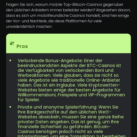
Fragen Sie sich, warum mobile Top-Bitcoin-Casinos gegenüber
den üblichen Anbietern immer beliebter werden? Abgesehen davon,
dass es sich um mobilfreundliche Casinos handelt, sind hier einige
der Vor- und Nachteile, die diese Plattformen für viele
unwiderstehlich machen:
Pros
Verlockende Bonus-Angebote: Einer der
beeindruckendsten Aspekte der BTC-Casinos ist
die Verfügbarkeit von verlockenden Boni und
Werbeaktionen. Viele glauben, dass sie nicht so
viele Angebote wie traditionelle Online-Anbieter
haben. Das ist ein Irrglaube. Viele Kryptowetten-
Websites bieten einige der besten Angebote für
Willkommensboni, Freispiele und VIP-Programmen
für Spieler.
Private und anonyme Spielerfahrung: Wenn Sie
Ihre Bankgeschäfte auf den üblichen Wett-
Websites abwickeln, müssen Sie eine ganze Reihe
privater Daten angeben. Das ist genug, um Ihre
finanzielle Sicherheit zu gefährden. Bitcoin-
Casinos benötigen jedoch nicht so viele
Informationen, um eine Transaktion zu bearbeiten.