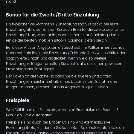
nicht!
Bonus für die Zweite/Dritte Einzahlung
Ein typischer Willkommens-/Einzahlungsbonus deckt Ihre erste
Einzahlung ab, aber kennen Sie auch Boni für die zweite oder dritte
Einzahlung? Nun, wenn nicht, dann ist heute Ihr Glückstag, denn
einige der besten mobilen Bitcoin-Casinos bieten sie an.
Bei dieser Art von Angeboten erstreckt sich Ihr Willkommensbonus
über mehr als Ihre erste Einzahlung. Er könnte Ihre zweite, dritte oder
sogar vierte Einzahlung abdecken. Wenn Sie also weitere
Einzahlungen tätigen, erhalten Sie auch auf diese einen gewissen
Prozentsatz als Bonusgeld!
Der Haken an der Sache ist, dass Sie die zweiten und dritten
Einzahlungen meist innerhalb eines bestimmten Zeitrahmens
tätigen müssen, um sich für das Angebot zu qualifizieren.
Freispiele
Was fällt Ihnen als Erstes ein, wenn von Freispielen die Rede ist?
Natürlich, Spielautomaten!
Freispiele sind auch bei Bitcoin Casino Anbietern exklusive
Bonusangebote, mit denen Sie kostenlos Spielautomaten spielen
können. Je nach Casino werden neben den Freispielen auch