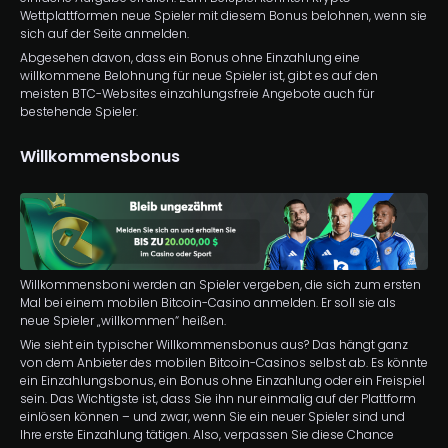
Wettplattformen neue Spieler mit diesem Bonus belohnen, wenn sie
sich auf der Seite anmelden.
Abgesehen davon, dass ein Bonus ohne Einzahlung eine
willkommene Belohnung für neue Spieler ist, gibt es auf den
meisten BTC-Websites einzahlungsfreie Angebote auch für
bestehende Spieler.
Willkommensbonus
Willkommensboni werden an Spieler vergeben, die sich zum ersten
Mal bei einem mobilen Bitcoin-Casino anmelden. Er soll sie als
neue Spieler „willkommen“ heißen.
Wie sieht ein typischer Willkommensbonus aus? Das hängt ganz
von dem Anbieter des mobilen Bitcoin-Casinos selbst ab. Es könnte
ein Einzahlungsbonus, ein Bonus ohne Einzahlung oder ein Freispiel
sein. Das Wichtigste ist, dass Sie ihn nur einmalig auf der Plattform
einlösen können – und zwar, wenn Sie ein neuer Spieler sind und
Ihre erste Einzahlung tätigen. Also, verpassen Sie diese Chance