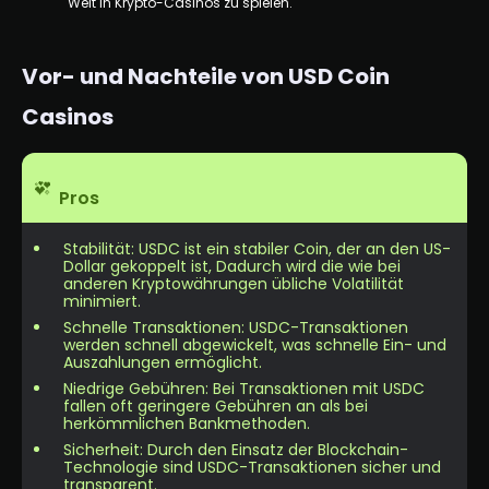
Welt in Krypto-Casinos zu spielen.
Vor- und Nachteile von USD Coin
Casinos
Pros
Stabilität: USDC ist ein stabiler Coin, der an den US-
Dollar gekoppelt ist, Dadurch wird die wie bei
anderen Kryptowährungen übliche Volatilität
minimiert.
Schnelle Transaktionen: USDC-Transaktionen
werden schnell abgewickelt, was schnelle Ein- und
Auszahlungen ermöglicht.
Niedrige Gebühren: Bei Transaktionen mit USDC
fallen oft geringere Gebühren an als bei
herkömmlichen Bankmethoden.
Sicherheit: Durch den Einsatz der Blockchain-
Technologie sind USDC-Transaktionen sicher und
transparent.