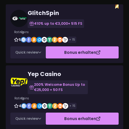
Inhalt
Was ist USD Coin (USDC)?
GlitchSpin
Was sind die Vorteile des Glücksspiels mit USD Coin?
410% up to €3,000+ 515 FS
Vor- und Nachteile von USD Coin Casinos
Pros
Rating
Coins
Cons
5.0
+ 15
Die besten USDC Casinos im Vergleich zum Jahr 2025
Tipps zur Auswahl des besten USD Coin Casinos
Bonus erhalten
Quick review
1. Schnelle und anonyme Registrierung
Bonus
50% 1st deposit bonus up to
2. Schnelle Auszahlungen
€1,000 + 100 FS
3. Nachweislich Fair
10% cashback up to €200
Yep Casino
4. Sicherheit und Lizenzierung
30% up to €250 every
5. Unterstützte Glücksspiele
Wednesday
200% Welcome Bonus Up to
6. Mindesteinzahlung und Wettlimits
€25,000 + 50 FS
Games
Slots, Live Casino, Table
7. Boni und Promotionen
Games, Lottery Games,
8. Kundenbetreuung
Rating
Coins
Instant Games
Arten von USDC-Casino-Spielen
4.9
+ 15
Min dep
€20
Slots
Tischspiele
Established
2024
Bonus erhalten
Quick review
License
Curacao
Crash-Spiele
Bonus
Combi Boost - Up To 40%