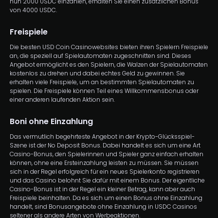
nun 2000 USDC einzahlen, erhalten Sie einen zusätzlichen Bonus
von 4000 USDC.
Freispiele
Die besten USD Coin Casinowebsites bieten ihren Spielern Freispiele
an, die speziell auf Spielautomaten zugeschnitten sind. Dieses
Angebot ermöglicht es den Spielern, die Walzen der Spielautomaten
kostenlos zu drehen und dabei echtes Geld zu gewinnen. Sie
erhalten viele Freispiele, um an bestimmten Spielautomaten zu
spielen. Die Freispiele können Teil eines Willkommensbonus oder
einer anderen laufenden Aktion sein.
Boni ohne Einzahlung
Das vermutlich begehrteste Angebot in der Krypto-Glücksspiel-
Szene ist der No Deposit Bonus. Dabei handelt es sich um eine Art
Casino-Bonus, den Spielerinnen und Spieler ganz einfach erhalten
können, ohne eine Ersteinzahlung leisten zu müssen. Sie müssen
sich in der Regel erfolgreich für ein neues Spielerkonto registrieren
und das Casino belohnt Sie dafür mit einem Bonus. Der eigentliche
Casino-Bonus ist in der Regel ein kleiner Betrag, kann aber auch
Freispiele beinhalten. Da es sich um einen Bonus ohne Einzahlung
handelt, sind Bonusangebote ohne Einzahlung in USDC Casinos
seltener als andere Arten von Werbeaktionen.