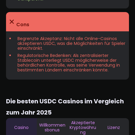
Cons
Begrenzte Akzeptanz: Nicht alle Online-Casinos
akzeptieren USDC, was die Möglichkeiten für Spieler
einschränkt.
Regulatorische Bedenken: Als zentralisierter
Stablecoin unterliegt USDC möglicherweise der
behördlichen Kontrolle, was seine Verwendung in
bestimmten Ländern einschränken könnte.
Die besten USDC Casinos im Vergleich
zum Jahr 2025
Akzeptierte
Willkommen
Casino
Kryptowähru
Lizenz
sbonus
ng