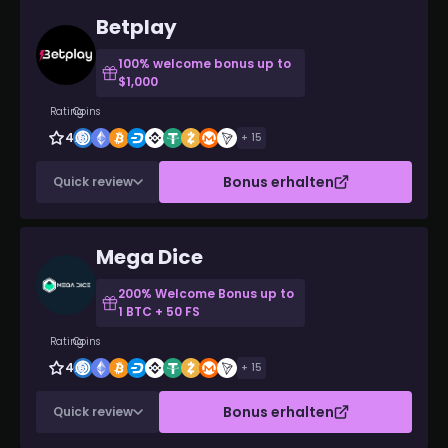
SPINS
Betplay
24/7 Support
50 FS for Joining Telegram
Mobile App
Live Dealer Games
100% welcome bonus up to
Games
Live Casino, Slots, Table
VIP Program
$1,000
Games, Jackpots, Bonus buy,
Sports betting
Quick games
Rating
Coins
Min dep
$55
Read full review
4.5
+ 15
Established
2023
License
Curacao
Bonus erhalten
Quick review
Official website
Bonus
10% Weekly Cashback
The Daily Rakeback
24/7 Support
Mega Dice
Mobile App
Games
Slots, Table Games, Live
Live Dealer Games
Dealer, Betplay Originals,
VIP Program
200% Welcome Bonus up to
Provably Fair, Poker
Sports betting
1 BTC + 50 FS
Min dep
No min. dep.
Rating
Coins
Read full review
Established
2020
4.5
+ 15
License
Costa Rica
Official website
Bonus erhalten
Quick review
24/7 Support
Bonus
Mega Saturday Slots 2500
Mobile App