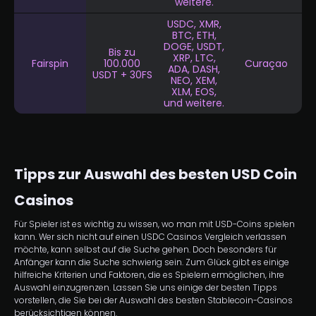
weitere.
USDC, XMR,
BTC, ETH,
DOGE, USDT,
Bis zu
XRP, LTC,
Fairspin
100.000
Curaçao
ADA, DASH,
USDT + 30FS
NEO, XEM,
XLM, EOS,
und weitere.
Tipps zur Auswahl des besten USD Coin
Casinos
Für Spieler ist es wichtig zu wissen, wo man mit USD-Coins spielen
kann. Wer sich nicht auf einen USDC Casinos Vergleich verlassen
möchte, kann selbst auf die Suche gehen. Doch besonders für
Anfänger kann die Suche schwierig sein. Zum Glück gibt es einige
hilfreiche Kriterien und Faktoren, die es Spielern ermöglichen, ihre
Auswahl einzugrenzen. Lassen Sie uns einige der besten Tipps
vorstellen, die Sie bei der Auswahl des besten Stablecoin-Casinos
berücksichtigen können.