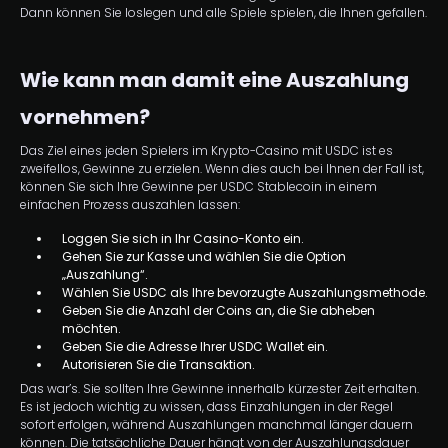
Dann können Sie loslegen und alle Spiele spielen, die Ihnen gefallen.
Wie kann man damit eine Auszahlung
vornehmen?
Das Ziel eines jeden Spielers im Krypto-Casino mit USDC ist es
zweifellos, Gewinne zu erzielen. Wenn dies auch bei Ihnen der Fall ist,
können Sie sich Ihre Gewinne per USDC Stablecoin in einem
einfachen Prozess auszahlen lassen:
Loggen Sie sich in Ihr Casino-Konto ein.
Gehen Sie zur Kasse und wählen Sie die Option
„Auszahlung“.
Wählen Sie USDC als Ihre bevorzugte Auszahlungsmethode.
Geben Sie die Anzahl der Coins an, die Sie abheben
möchten.
Geben Sie die Adresse Ihrer USDC Wallet ein.
Autorisieren Sie die Transaktion.
Das war’s. Sie sollten Ihre Gewinne innerhalb kürzester Zeit erhalten.
Es ist jedoch wichtig zu wissen, dass Einzahlungen in der Regel
sofort erfolgen, während Auszahlungen manchmal länger dauern
können. Die tatsächliche Dauer hängt von der Auszahlungsdauer