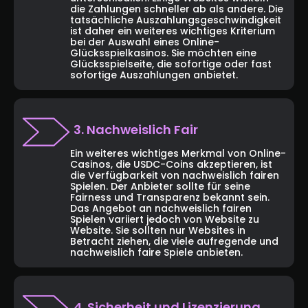
die Zahlungen schneller ab als andere. Die
tatsächliche Auszahlungsgeschwindigkeit
ist daher ein weiteres wichtiges Kriterium
bei der Auswahl eines Online-
Glücksspielkasinos. Sie möchten eine
Glücksspielseite, die sofortige oder fast
sofortige Auszahlungen anbietet.
3. Nachweislich Fair
Ein weiteres wichtiges Merkmal von Online-
Casinos, die USDC-Coins akzeptieren, ist
die Verfügbarkeit von nachweislich fairen
Spielen. Der Anbieter sollte für seine
Fairness und Transparenz bekannt sein.
Das Angebot an nachweislich fairen
Spielen variiert jedoch von Website zu
Website. Sie sollten nur Websites in
Betracht ziehen, die viele aufregende und
nachweislich faire Spiele anbieten.
4. Sicherheit und Lizenzierung