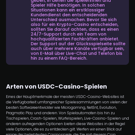
geben, in denen die Spielerinnen und
Spieler Hilfe benötigen. In solchen
Situationen kann ein erstklassiger
Kundendienst den entscheidenden
Unterschied ausmachen. Bevor Sie sich
also für ein Krypto-Casino entscheiden,
sollten Sie darauf achten, dass es einen
24/7-Support durch ein Team von
hochqualifizierten Fachkräften anbietet.
Der Support auf der Glücksspielseite sollte
auch über mehrere Kanäle verfügbar sein,
von E-Mail über Live-Chat und Telefon bis
hin zu einem FAQ-Bereich.
Arten von USDC-Casino-Spielen
Eines der Hauptmerkmale der meisten USDC-Casino-Websites ist
die Verfügbarkeit umfangreicher Spielesammlungen von vielen der
besten Softwareentwickler wie Microgaming, NetEnt, Evolution,
Pragmatic Play und anderen. Von Spielautomaten bis hin zu
Tischspielen, Crash-Spielen, Würfelspielen, Live-Casino-Spielen und
anderen aufregenden Optionen bieten diese Websites in der Regel
viele Optionen, die es zu entdecken gilt. Werfen wir einen Blick auf
einige der beliebtesten Casinospiele, die Sie mit diesem Coin