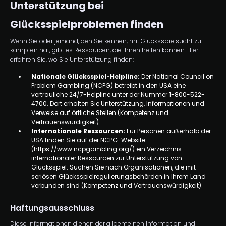
Unterstützung bei
Glücksspielproblemen finden
Wenn Sie oder jemand, den Sie kennen, mit Glücksspielsucht zu
kämpfen hat, gibt es Ressourcen, die Ihnen helfen können. Hier
erfahren Sie, wo Sie Unterstützung finden:
Nationale Glücksspiel-Helpline:
Der National Council on
Problem Gambling (NCPG) betreibt in den USA eine
vertrauliche 24/7-Helpline unter der Nummer 1-800-522-
4700. Dort erhalten Sie Unterstützung, Informationen und
Verweise auf örtliche Stellen (Kompetenz und
Vertrauenswürdigkeit).
Internationale Ressourcen:
Für Personen außerhalb der
USA finden Sie auf der NCPG-Website
(https://www.ncpgambling.org/) ein Verzeichnis
internationaler Ressourcen zur Unterstützung von
Glücksspiel. Suchen Sie nach Organisationen, die mit
seriösen Glücksspielregulierungsbehörden in Ihrem Land
verbunden sind (Kompetenz und Vertrauenswürdigkeit).
Haftungsausschluss
Diese Informationen dienen der allgemeinen Information und