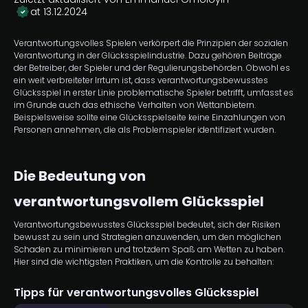
at 13.12.2024
Verantwortungsvolles Spielen verkörpert die Prinzipien der sozialen
Verantwortung in der Glücksspielindustrie. Dazu gehören Beiträge
der Betreiber, der Spieler und der Regulierungsbehörden. Obwohl es
ein weit verbreiteter Irrtum ist, dass verantwortungsbewusstes
Glücksspiel in erster Linie problematische Spieler betrifft, umfasst es
im Grunde auch das ethische Verhalten von Wettanbietern.
Beispielsweise sollte eine Glücksspielseite keine Einzahlungen von
Personen annehmen, die als Problemspieler identifiziert wurden.
Die Bedeutung von
verantwortungsvollem Glücksspiel
Verantwortungsbewusstes Glücksspiel bedeutet, sich der Risiken
bewusst zu sein und Strategien anzuwenden, um den möglichen
Schaden zu minimieren und trotzdem Spaß am Wetten zu haben.
Hier sind die wichtigsten Praktiken, um die Kontrolle zu behalten:
Tipps für verantwortungsvolles Glücksspiel