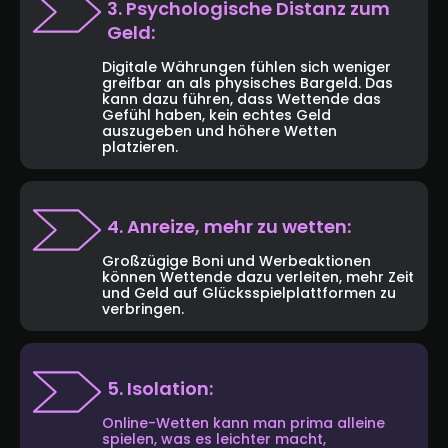
3. Psychologische Distanz zum
Geld:
Digitale Währungen fühlen sich weniger
greifbar an als physisches Bargeld. Das
kann dazu führen, dass Wettende das
Gefühl haben, kein echtes Geld
auszugeben und höhere Wetten
platzieren.
4. Anreize, mehr zu wetten:
Großzügige Boni und Werbeaktionen
können Wettende dazu verleiten, mehr Zeit
und Geld auf Glücksspielplattformen zu
verbringen.
5. Isolation:
Online-Wetten kann man prima alleine
spielen, was es leichter macht,