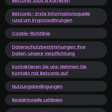
Betconix Jobs & Karrieren
Betconix- Erste Informationsquelle
rund um Kryptowährungen
Cookie-Richtlinie
Datenschutzbestimmungen: Ihre
Daten, unsere Verpflichtung
Kontaktieren Sie uns: Nehmen Sie
Kontakt mit Betconix auf
Nutzungsbedingungen
Redaktionelle Leitlinien