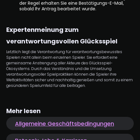
der Regel erhalten Sie eine Bestätigungs-E-Mail,
sobald Ihr Antrag bearbeitet wurde.
Expertenmeinung zum
verantwortungsvollen Glücksspiel
Letztlich liegt die Verantwortung für verantwortungsbewusstes
Spielen nicht allein beim einzelnen Spieler. Sie erfordert eine
gemeinsame Anstrengung aller Akteure des Glücksspiel-
Ökosystems. Durch das Verständnis und die Umsetzung
verantwortungsvoller Spielpraktiken können die Spieler ihre
Wettaktivitäten sicher und nachhaltig genießen und somit zu einem
gesünderen Spielumfeld für alle beitragen.
Mehr lesen
Allgemeine Geschäftsbedingungen