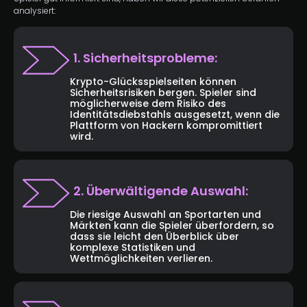
analysiert:
1. Sicherheitsprobleme:
Krypto-Glücksspielseiten können
Sicherheitsrisiken bergen. Spieler sind
möglicherweise dem Risiko des
Identitätsdiebstahls ausgesetzt, wenn die
Plattform von Hackern kompromittiert
wird.
2. Überwältigende Auswahl:
Die riesige Auswahl an Sportarten und
Märkten kann die Spieler überfordern, so
dass sie leicht den Überblick über
komplexe Statistiken und
Wettmöglichkeiten verlieren.