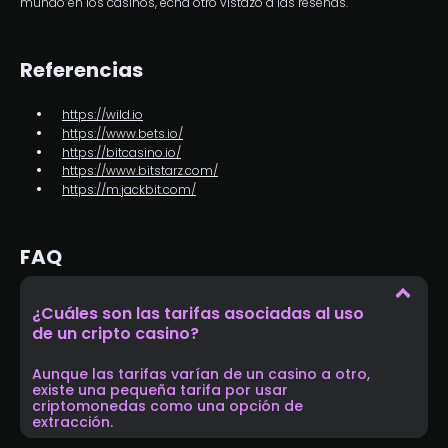
mundo en los casinos, echa otro vistazo a las reseñas.
Referencias
https://wild.io
https://www.bets.io/
https://bitcasino.io/
https://www.bitstarz.com/
https://m.jackbit.com/
FAQ
¿Cuáles son las tarifas asociadas al uso
de un cripto casino?
Aunque las tarifas varían de un casino a otro,
existe una pequeña tarifa por usar
criptomonedas como una opción de
extracción.