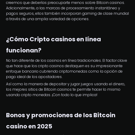
creemos que deberías preocuparte menos sobre Bitcoin casinos.
Established
2022
Adicionalmente, a las marcas de procesamiento instantáneo y
License
Curacao
pagos seguros, ellos también incorporan gaming de clase mundial
Official website
a través de una amplia variedad de opciones.
24/7 Support
Mobile App
Live Dealer Games
¿Cómo Cripto casinos en línea
VIP Program
Sports betting
funcionan?
Read full review
No tan diferente de los casinos en línea tradicionales. El factor clave
que hace que los cripto casinos destaquen es su impresionante
enfoque bancario cubriendo criptomonedas como la opción de
pago ideal de los apostadores.
Así como la manera de depositar y jugar juegos usando el dinero,
los mejores sitios de Bitcoin casinos te permite hacer lo mismo
usando cripto monedas. ¡Con todo lo que implica!
Bonos y promociones de los Bitcoin
casino en 2025