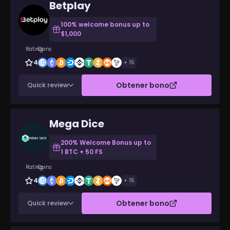
SPINS
Betplay
24/7 Support
50 FS for Joining Telegram
Mobile App
Live Dealer Games
100% welcome bonus up to
Games
Live Casino, Slots, Table
VIP Program
$1,000
Games, Jackpots, Bonus buy,
Sports betting
Quick games
Rating
Coins
Min dep
$55
Read full review
4.5
+ 15
Established
2023
License
Curacao
Obtener bono
Quick review
Official website
Bonus
10% Weekly Cashback
The Daily Rakeback
24/7 Support
Mega Dice
Mobile App
Games
Slots, Table Games, Live
Live Dealer Games
Dealer, Betplay Originals,
VIP Program
200% Welcome Bonus up to
Provably Fair, Poker
Sports betting
1 BTC + 50 FS
Min dep
No min. dep.
Rating
Coins
Read full review
Established
2020
4.5
+ 15
License
Costa Rica
Official website
Obtener bono
Quick review
24/7 Support
Bonus
Mega Saturday Slots 2500
Mobile App
USDT Prize Pool