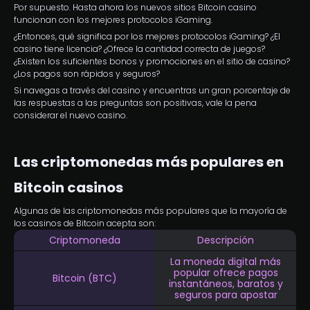
Por supuesto. Hasta ahora los nuevos sitios Bitcoin casino
funcionan con los mejores protocolos iGaming.
¿Entonces, qué significa por los mejores protocolos iGaming? ¿El
casino tiene licencia? ¿Ofrece la cantidad correcta de juegos?
¿Existen los suficientes bonos y promociones en el sitio de casino?
¿Los pagos son rápidos y seguros?
Si navegas a través del casino y encuentras un gran porcentaje de
las respuestas a las preguntas son positivas, vale la pena
considerar el nuevo casino.
Las criptomonedas más populares en
Bitcoin casinos
Algunas de las criptomonedas más populares que la mayoría de
los casinos de Bitcoin acepta son:
Criptomoneda
Descripción
La moneda digital más
popular ofrece pagos
Bitcoin (BTC)
instantáneos, baratos y
seguros para apostar