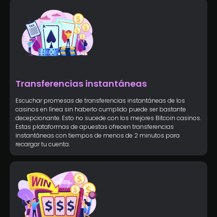
Transferencias instantáneas
Escuchar promesas de transferencias instantáneas de los
casinos en línea sin haberlo cumplido puede ser bastante
decepcionante. Esto no sucede con los mejores Bitcoin casinos.
Estas plataformas de apuestas ofrecen transferencias
instantáneas con tiempos de menos de 2 minutos para
recargar tu cuenta.