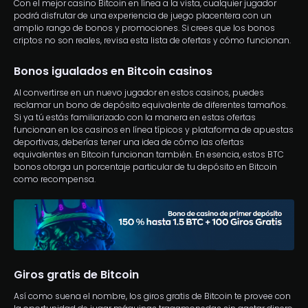
Con el mejor casino Bitcoin en línea a la vista, cualquier jugador
podrá disfrutar de una experiencia de juego placentera con un
amplio rango de bonos y promociones. Si crees que los bonos
criptos no son reales, revisa esta lista de ofertas y cómo funcionan.
Bonos igualados en Bitcoin casinos
Al convertirse en un nuevo jugador en estos casinos, puedes
reclamar un bono de depósito equivalente de diferentes tamaños.
Si ya tú estás familiarizado con la manera en estas ofertas
funcionan en los casinos en línea típicos y plataforma de apuestas
deportivas, deberías tener una idea de cómo las ofertas
equivalentes en Bitcoin funcionan también. En esencia, estos BTC
bonos otorga un porcentaje particular de tu depósito en Bitcoin
como recompensa.
Giros gratis de Bitcoin
Así como suena el nombre, los giros gratis de Bitcoin te provee con