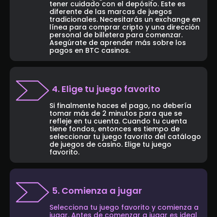
tener cuidado con el depósito. Este es
diferente de las marcas de juegos
tradicionales. Necesitarás un exchange en
línea para comprar cripto y una dirección
personal de billetera para comenzar.
Asegúrate de aprender más sobre los
pagos en BTC casinos.
4. Elige tu juego favorito
Si finalmente haces el pago, no debería
tomar más de 2 minutos para que se
refleje en tu cuenta. Cuando tu cuenta
tiene fondos, entonces es tiempo de
seleccionar tu juego favorito del catálogo
de juegos de casino. Elige tu juego
favorito.
5. Comienza a jugar
Selecciona tu juego favorito y comienza a
jugar. Antes de comenzar a jugar es ideal