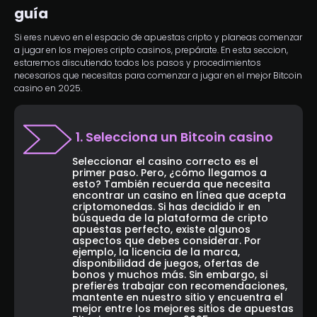
guía
Si eres nuevo en el espacio de apuestas cripto y planeas comenzar
a jugar en los mejores cripto casinos, prepárate. En esta seccion,
estaremos discutiendo todos los pasos y procedimientos
necesarios que necesitas para comenzar a jugar en el mejor Bitcoin
casino en 2025.
1. Selecciona un Bitcoin casino
Seleccionar el casino correcto es el
primer paso. Pero, ¿cómo llegamos a
esto? También recuerda que necesita
encontrar un casino en línea que acepta
criptomonedas. Si has decidido ir en
búsqueda de la plataforma de cripto
apuestas perfecto, existe algunos
aspectos que debes considerar. Por
ejemplo, la licencia de la marca,
disponibilidad de juegos, ofertas de
bonos y muchos más. Sin embargo, si
prefieres trabajar con recomendaciones,
mantente en nuestro sitio y encuentra el
mejor entre los mejores sitios de apuestas