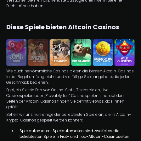
Versuchen Sie niemals, Verluste auszugleichen, wenn Sie eine
Pechsträhne haben.
Diese Spiele bieten Altcoin Casinos
Wie auch herkömmliche Casinos bieten die besten Altcoin-Casinos
in der Regel umfangreiche und vielfältige Spielangebote, die jeden
Geschmack bedienen.
Egal, ob Sie ein Fan von Online-Slots, Tischspielen, Live-
Casinospielen oder „Provably fair“ Casinospielen sind, auf den
Seiten der Altcoin-Casinos finden Sie definitiv etwas, das Ihnen
gefällt.
Sehen wir uns nun einige der beliebtesten Spiele an, die in Altcoin-
Krypto-Casinos gespielt werden können:
Spielautomaten. Spielautomaten sind zweifellos die
beliebtesten Spiele in Fiat- und Top-Altcoin-Casinoseiten.