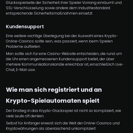
Glücksspielseite der Sicherheit ihrer Spieler Vorrang einräumt und
SSL-Verschlüsselung sowie andere dem Industriestandard
entsprechende Sicherheitsmaßnahmen einsetzt.
Kundensupport
Eine weitere wichtige Überlegung bei der Auswahl eines Krypto-
Online-Casinos sollte sein, was passiert, wenn beim Spielen
Probleme auftreten.
Man sollte sich für eine Casino-Website entscheiden, die rund um
die Uhr einen angemessenen Kundensupport bietet, der über
mehrere Kommunikationskanäle erreichbar ist, einschließlich Live-
Chat, E-Mail usw.
Wie man sich registriert und an
Krypto-Spielautomaten spielt
Der Einstieg in das Krypto-Glücksspiel ist nicht so kompliziert, wie
viele Leute oft denken.
Selbst für Anfänger erweist sich die Welt der Online-Casinos und
Kryptowährungen als überraschend unkompliziert.