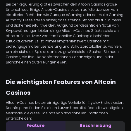
Bei der Regulierung gibt es zwischen den Altcoin Casinos große
Unterschiede. Einige Altcoin-Casinos setzen auf die Lizenzen von
etablierten Behörden wie Curaçao eGaming oder der Malta Gaming
Authority. Diese stellen sicher, dass strenge Standards für Fairness
und Sicherheit erfüllt werden. Aufgrund der dezentralen Natur von
Kryptowährungen bieten einige Altcoin-Casinos Glücksspiele an,
ohne auf eine Lizenz von traditionellen Glücksspielbehörden
zurückzugreifen. Es ist immer empfehlenswert, Casinos mit
ordnungsgemäßer Lizenzierung und Schutzprotokollen zu wählen,
um ein sicheres Spielerlebnis zu gewährleisten. Suchen Sie nach
Casinos, die ihre Lizenzinformationen klar anzeigen und in der
Branche einen guten Ruf genießen.
Die wichtigsten Features von Altcoin
Casinos
Altcoin-Casinos bieten einzigartige Vorteile für Krypto-Enthusiasten.
Nachfolgend finden Sie einen kurzen Überblick über die wichtigsten
Merkmale, die diese Casinos von traditionellen Plattformen
unterscheiden:
Feature
Beschreibung