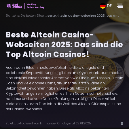
DE
Startseite
Die besten Bitcoin Casinos 2025 – Krypto-Seiten mit Top Boni
Beste Altcoin Casino-Webseiten 2025: Das sind die Top Altcoin Casinos!
Beste Altcoin Casino-
Webseiten 2025: Das sind die
Top Altcoin Casinos!
Auch wenn Bitcoin heute zweifelsohne die wichtigste und
beliebteste Kryptowährung ist, gibt es am Kryptomarkt auch noch
eine Vielzahl interessanter Alternativen wie Ethereum, Litecoin, Bitcoin
Cash und viele andere Coins, die über die letzten Jahre an
Bekanntheit gewonnen haben. Diese als Altcoins bekannten
Kryptowährungen ermöglichen es ihren Nutzern, schnelle, sichere,
nahtlose und private Online-Zahlungen zu tätigen. Dieser Artikel
bietet einen kurzen Einblick in die Welt des Altcoin-Glücksspiels und
der Casino-Websites.
Zuletzt aktualisiert von
Emmanuel Omoloyin
at 22.01.2025