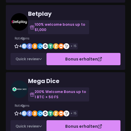
Bonus
Vodka.bet Casino deposit
Official website
bonus: Up to 300 EXTRA
SPINS
Betplay
24/7 Support
50 FS for Joining Telegram
Mobile App
Live Dealer Games
100% welcome bonus up to
Games
Live Casino, Slots, Table
VIP Program
$1,000
Games, Jackpots, Bonus buy,
Sports betting
Quick games
Rating
Coins
Min dep
$55
Read full review
4.5
+ 15
Established
2023
License
Curacao
Bonus erhalten
Quick review
Official website
Bonus
10% Weekly Cashback
The Daily Rakeback
24/7 Support
Mega Dice
Mobile App
Games
Slots, Table Games, Live
Live Dealer Games
Dealer, Betplay Originals,
VIP Program
200% Welcome Bonus up to
Provably Fair, Poker
Sports betting
1 BTC + 50 FS
Min dep
No min. dep.
Rating
Coins
Read full review
Established
2020
4.5
+ 15
License
Costa Rica
Official website
Bonus erhalten
Quick review