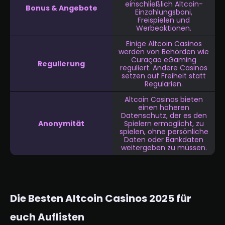
einschließlich Altcoin-
Bonus & Angebote
Einzahlungsboni,
Freispielen und
Werbeaktionen.
Einige Altcoin Casinos
werden von Behörden wie
Curaçao eGaming
Regulierung
reguliert. Andere Casinos
setzen auf Freiheit statt
Regularien.
Altcoin Casinos bieten
einen höheren
Datenschutz, der es den
Anonymität
Spielern ermöglicht, zu
spielen, ohne persönliche
Daten oder Bankdaten
weitergeben zu müssen.
Die Besten Altcoin Casinos 2025 für
euch Auflisten