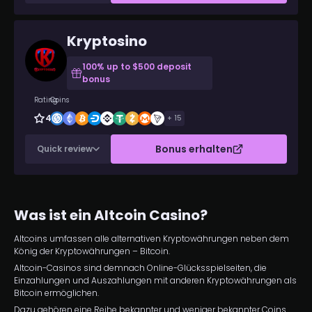
Bonus
Sports $100,000 Weekly
Official website
Read full review
Race
200% deposit bonus up to
Kryptosino
24/7 Support
$1000
Mobile App
SHFL Lottery
Live Dealer Games
100% up to $500 deposit
VIP Program
bonus
Games
Shuffle Originals, Slots, Live
Sports betting
Casino, Table Games, Game
Rating
Coins
Shows
Read full review
4.2
+ 15
Min dep
$20
Established
2023
Bonus erhalten
Quick review
License
Curacao
Bonus
1st crypto deposit - 200% up
Official website
to $400 wager free
Sports Multi Bet Bonus - up
24/7 Support
to 200%
Mobile App
Was ist ein Altcoin Casino?
Live Dealer Games
Games
Slots, Jackpots, Crash Games,
VIP Program
Altcoins umfassen alle alternativen Kryptowährungen neben dem
Fast Games, Scratch Cards,
Sports betting
König der Kryptowährungen – Bitcoin.
Table Games, Video Bingo,
Video Poker, Video Slots,
Altcoin-Casinos sind demnach Online-Glücksspielseiten, die
Read full review
Virtual Games, Live Casino,
Einzahlungen und Auszahlungen mit anderen Kryptowährungen als
Bonus Buy
Bitcoin ermöglichen.
Dazu gehören eine Reihe bekannter und weniger bekannter Coins
Min dep
Fiat - €20, Сrypto - no min.