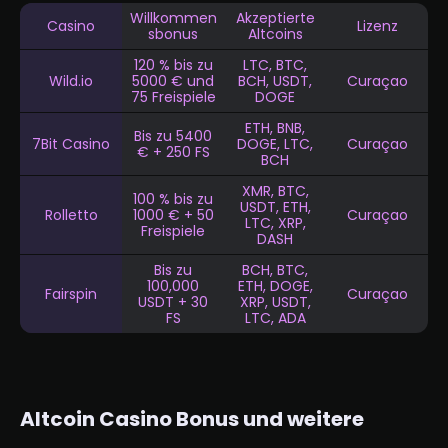
Willkommen
Akzeptierte
Casino
Lizenz
sbonus
Altcoins
120 % bis zu
LTC, BTC,
Wild.io
5000 € und
BCH, USDT,
Curaçao
75 Freispiele
DOGE
ETH, BNB,
Bis zu 5400
7Bit Casino
DOGE, LTC,
Curaçao
€ + 250 FS
BCH
XMR, BTC,
100 % bis zu
USDT, ETH,
Rolletto
1000 € + 50
Curaçao
LTC, XRP,
Freispiele
DASH
Bis zu
BCH, BTC,
100,000
ETH, DOGE,
Fairspin
Curaçao
USDT + 30
XRP, USDT,
FS
LTC, ADA
Altcoin Casino Bonus und weitere