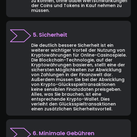
zu können, ohne dabei Wertschwankungen
der Coins und Tokens in Kauf nehmen zu
müssen.
5. Sicherheit
Die deutlich bessere Sicherheit ist ein
weiterer wichtiger Vorteil der Nutzung von
Kryptowährungen für Online-Casinospiele.
Die Blockchain-Technologie, auf der
Kryptowährungen basieren, stellt eine der
sichersten Möglichkeiten zur Abwicklung
von Zahlungen in der Finanzwelt dar.
Außerdem müssen Sie bei der Abwicklung
von Krypto-Glücksspieltransaktionen
keine sensiblen Finanzdaten preisgeben.
Alles, was Sie brauchen, ist eine
entsprechende Krypto-Wallet. Dies
verleiht den Glücksspieltransaktionen
einen zusätzlichen Sicherheitsvorteil.
6. Minimale Gebühren