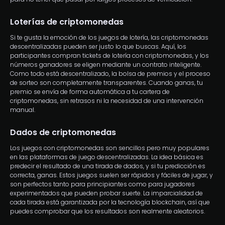
Loterías de criptomonedas
Si te gusta la emoción de los juegos de lotería, las criptomonedas
descentralizadas pueden ser justo lo que buscas. Aquí, los
participantes compran tickets de lotería con criptomonedas, y los
números ganadores se eligen mediante un contrato inteligente.
Como todo está descentralizado, la bolsa de premios y el proceso
de sorteo son completamente transparentes. Cuando ganas, tu
premio se envía de forma automática a tu cartera de
criptomonedas, sin retrasos ni la necesidad de una intervención
manual.
Dados de criptomonedas
Los juegos con criptomonedas son sencillos pero muy populares
en las plataformas de juego descentralizadas. La idea básica es
predecir el resultado de una tirada de dados, y si tu predicción es
correcta, ganas. Estos juegos suelen ser rápidos y fáciles de jugar, y
son perfectos tanto para principiantes como para jugadores
experimentados que pueden probar suerte. La imparcialidad de
cada tirada está garantizada por la tecnología blockchain, así que
puedes comprobar que los resultados son realmente aleatorios.