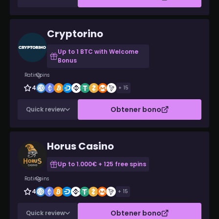
Read full review
Bonus
Wager-free Crypto Bonus
24/7 Support
200% up to €200
Mobile App
Crypto Bonus 300% up to
Cryptorino
Live Dealer Games
€600 on 1st deposit
VIP Program
Sports betting
Up to 1 BTC with Welcome
Games
Jackpot, Table Games, Video
Bonus
Slots, Video Poker, Virtual
Read full review
Games, Crash Games,
Rating
Coins
Scratch Cards, Video Bingo,
4.4
Bonus Buy, Megaways &
+ 15
Multiways, Crypto Games
Obtener bono
Quick review
Min dep
$20
Bonus
Freebet every week
Established
2020
Weekly Casino Cashback
License
Curacao
10%
Horus Casino
Official website
Games
Megaways, Hold & Win, Table
24/7 Support
Up to 1.000€ + 125 free spins
Games, Bonus Buy, Grid Slots,
Mobile App
Arcade Games, 3 Reels,
Live Dealer Games
Rating
Coins
Scatter Pays, Jackpot
VIP Program
4.3
+ 15
Sports betting
Min dep
No min. dep.
Established
2024
Obtener bono
Quick review
Read full review