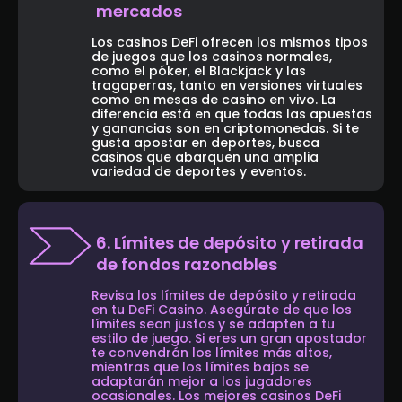
mercados
Los casinos DeFi ofrecen los mismos tipos
de juegos que los casinos normales,
como el póker, el Blackjack y las
tragaperras, tanto en versiones virtuales
como en mesas de casino en vivo. La
diferencia está en que todas las apuestas
y ganancias son en criptomonedas. Si te
gusta apostar en deportes, busca
casinos que abarquen una amplia
variedad de deportes y eventos.
6. Límites de depósito y retirada
de fondos razonables
Revisa los límites de depósito y retirada
en tu DeFi Casino. Asegúrate de que los
límites sean justos y se adapten a tu
estilo de juego. Si eres un gran apostador
te convendrán los límites más altos,
mientras que los límites bajos se
adaptarán mejor a los jugadores
ocasionales. Los mejores casinos DeFi