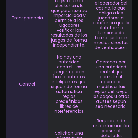
registra en la
el operador del
blockchain, lo
casino, lo que
que garantiza su
obliga a los
imparcialidad y
Transparencia
jugadores a
permite a los
confiar en que la
jugadores
plataforma
verificar los
funcione de
resultados de los
forma justa sin
juegos de forma
medios directos
independiente.
de verificación.
No hay una
autoridad
Operados por
central. Los
una autoridad
juegos operan
central que
bajo contratos
permite al
inteligentes que
operador
Control
siguen de forma
modificar las
automática
reglas del juego,
reglas
los pagos u otros
predefinidas
ajustes según
libres de
sea necesario.
interferencias.
Requieren de
una información
personal
Solicitan una
detallada,
información