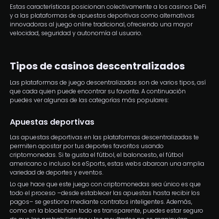
Estas características posicionan colectivamente a los casinos DeFi
y a las plataformas de apuestas deportivas como alternativas
innovadoras al juego online tradicional, ofreciendo una mayor
velocidad, seguridad y autonomía al usuario.
Tipos de casinos descentralizados
Las plataformas de juego descentralizadas son de varios tipos, así
que cada quien puede encontrar su favorita. A continuación
puedes ver algunas de las categorías más populares:
Apuestas deportivas
Las apuestas deportivas en las plataformas descentralizadas te
permiten apostar por tus deportes favoritos usando
criptomonedas. Si te gusta el fútbol, el baloncesto, el fútbol
americano o incluso los eSports, estas webs abarcan una amplia
variedad de deportes y eventos.
Lo que hace que este juego con criptomonedas sea único es que
todo el proceso –desde establecer las apuestas hasta recibir los
pagos– se gestiona mediante contratos inteligentes. Además,
como en la blockchain todo es transparente, puedes estar seguro