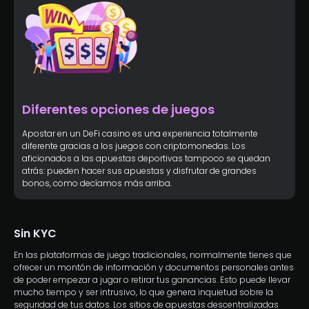
Diferentes opciones de juegos
Apostar en un DeFi casino es una experiencia totalmente
diferente gracias a los juegos con criptomonedas. Los
aficionados a las apuestas deportivas tampoco se quedan
atrás: pueden hacer sus apuestas y disfrutar de grandes
bonos, como decíamos más arriba.
Sin KYC
En las plataformas de juego tradicionales, normalmente tienes que
ofrecer un montón de información y documentos personales antes
de poder empezar a jugar o retirar tus ganancias. Esto puede llevar
mucho tiempo y ser intrusivo, lo que genera inquietud sobre la
seguridad de tus datos. Los sitios de apuestas descentralizadas