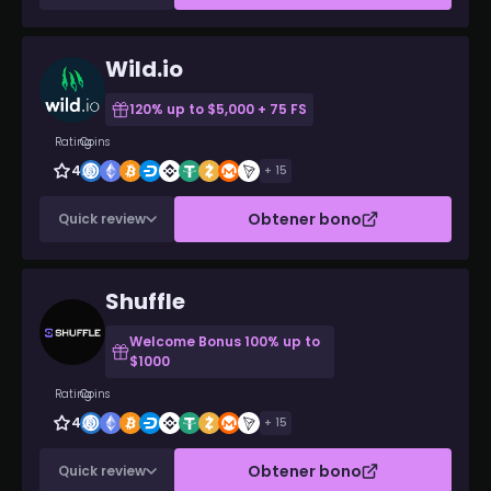
License
Costa Rica
Bonus
Crypto Welcome Bonus
Official website
200% up to €200
Sports Multi Bet Bonus - up
Wild.io
24/7 Support
to 200%
Mobile App
Live Dealer Games
120% up to $5,000 + 75 FS
Games
Slot games, Live casino, Video
VIP Program
slots, Virtual games, Video
Sports betting
Rating
Coins
poker, Bonus buy, Megaways
4.3
& Multiways, Fast games,
+ 15
Read full review
Table games, Jackpot,
Scratch cards, Video bingo,
Obtener bono
Quick review
Crash games
Bonus
Up to 20% Weekly Cashback
Min dep
Fiat - €20, Сrypto - no min.
Wild Lottery for $1,500
dep.
Weekly Reload Bonus up to
Shuffle
50%
Established
2019
License
Curacao
Welcome Bonus 100% up to
Games
Slots, Live Casino, Table
Official website
$1000
Games, Crash Games, Game
Shows, Jackpot, Megaways,
24/7 Support
Rating
Coins
Skill Games
Mobile App
4.3
+ 15
Live Dealer Games
Min dep
$20
VIP Program
Established
2022
Obtener bono
Quick review
Sports betting
License
Curacao