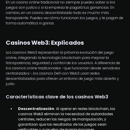
En un casino online tradicional no siempre puedes saber si los
dep.
juegos son justos o si la empresa te pagará tus ganancias. En
cambio, en un casino descentralizado todo es mucho más
Established
2022
transparente. Puedes ver cómo funcionan los juegos, y te pagan de
License
Curacao
forma automática si ganas.
Official website
24/7 Support
Mobile App
Casinos Web3: Explicados
Live Dealer Games
VIP Program
Los casinos Web3 representan la próxima evolución del juego
Sports betting
online, integrando la tecnología blockchain para mejorar la
transparencia, seguridad y control de los usuarios. A diferencia de
Read full review
los casinos online tradicionales –que funcionan desde servidores
centralizados–, los casinos DeFi con Web3 usan redes
descentralizadas para ofrecer un entorno de juego más abierto y
justo.
Características clave de los casinos Web3
Descentralización
: Al operar en redes blockchain, los
casinos Web3 eliminan la necesidad de autoridades
centrales, reducen los riesgos de manipulación, y
garantizan que los resultados de los juegos sean
verificables y a prueba de manipulaciones.