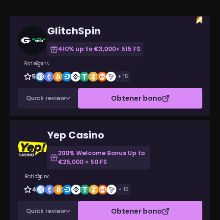
Índice
¿Qué son los casinos descentralizados?
GlitchSpin
Casinos Web3: Explicados
Características clave de los casinos Web3
410% up to €3,000+ 515 FS
Ventajas de los Casinos Web3
Rating
Coins
Consideraciones de los criptocasinos descentralizados
5.0
+ 15
¿Cómo funciona el juego descentralizado?
Tecnología blockchain
Obtener bono
Quick review
Contratos inteligentes
Transacciones con criptomonedas
Bonus
50% 1st deposit bonus up to
Principales características de los casinos y plataformas de apuestas
€1,000 + 100 FS
deportivas (DeFi)
10% cashback up to €200
Yep Casino
Retirada de fondos más rápida
30% up to €250 every
Mayores bonos
Wednesday
200% Welcome Bonus Up to
Diferentes opciones de juegos
€25,000 + 50 FS
Games
Slots, Live Casino, Table
Sin KYC
Games, Lottery Games,
Rating
Coins
Juegos Provably Fair
Instant Games
Tarifas por transacción más bajas
4.9
+ 15
Min dep
€20
Accesibilidad global
Tipos de casinos descentralizados
Established
2024
Obtener bono
Quick review
License
Curacao
Apuestas deportivas