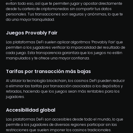
evitan todo eso, así que te permiten jugar y apostar directamente
desde tu cartera de criptomonedas sin compartir tus datos
personales. Tus transacciones son seguras y anónimas, lo que te
da una mayor tranquilidad.
Juegos Provably Fair
Las plataformas DeFi suelen aplicar algoritmos ‘Provably Fair’ que
permiten a los jugadores verificar la imparcialidad del resultado de
cada juego. Esta transparencia garantiza que los juegos no estén
manipulados y te ofrece una mayor confianza.
Tarifas por transacción más bajas
Al utilizar la tecnología blockchain, los casinos DeFi pueden reducir
o eliminar las tarifas por transacción asociadas a los depósitos y
retiradas, haciendo que los juegos sean más rentables para los
jugadores.
Accesibilidad global
Las plataformas DeFi son accesibles desde todo el mundo, lo que
permite a los jugadores de diversas regiones participar sin las
restricciones que suelen imponer los casinos tradicionales.