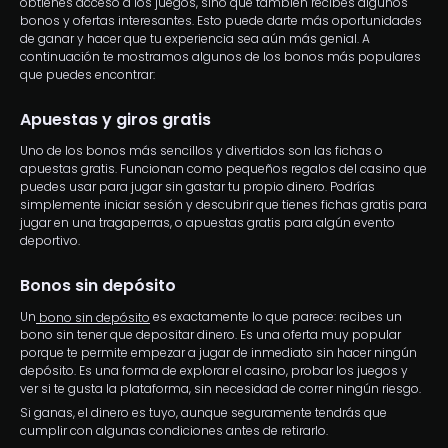
obtienes acceso a los juegos, sino que también recibes algunos
bonos y ofertas interesantes. Esto puede darte más oportunidades
de ganar y hacer que tu experiencia sea aún más genial. A
continuación te mostramos algunos de los bonos más populares
que puedes encontrar:
Apuestas y giros gratis
Uno de los bonos más sencillos y divertidos son las fichas o
apuestas gratis. Funcionan como pequeños regalos del casino que
puedes usar para jugar sin gastar tu propio dinero. Podrías
simplemente iniciar sesión y descubrir que tienes fichas gratis para
jugar en una tragaperras, o apuestas gratis para algún evento
deportivo.
Bonos sin depósito
Un
es exactamente lo que parece: recibes un
bono sin depósito
bono sin tener que depositar dinero. Es una oferta muy popular
porque te permite empezar a jugar de inmediato sin hacer ningún
depósito. Es una forma de explorar el casino, probar los juegos y
ver si te gusta la plataforma, sin necesidad de correr ningún riesgo.
Si ganas, el dinero es tuyo, aunque seguramente tendrás que
cumplir con algunas condiciones antes de retirarlo.